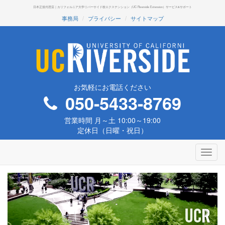
日本正規代理店｜カリフォルニア大学リバーサイド校エクステンション（UC Riverside Extension）サービス&サポート
事務局
プライバシー
サイトマップ
お気軽にお電話ください
050-5433-8769
営業時間 月～土 10:00～19:00
定休日（日曜・祝日）
Toggl
navig